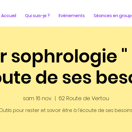
Accueil
Qui suis-je ?
Evènements
Séances en group
r sophrologie "
oute de ses bes
sam. 16 nov.
  |  
62 Route de Vertou
Outils pour rester et savoir être à l'écoute de ses besoin