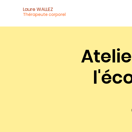
Laure WALLEZ
Thérapeute corporel
Atelie
l'éc