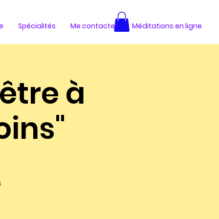
e
Spécialités
Me contacter
Méditations en ligne
 être à
oins"
s